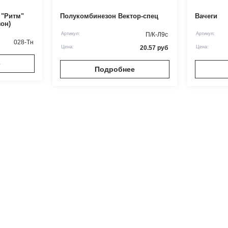
 "Ритм"
Полукомбинезон Вектор-спец
Вачеги
зон)
Артикул:
П/К-Л9с
Артикул:
028-Тн
Цена:
20.57
руб
Цена:
е
Подробнее