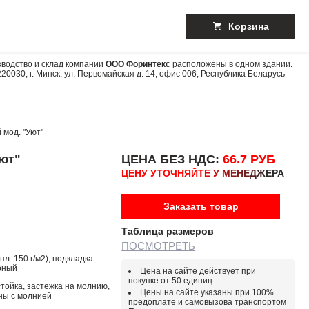
Корзина
водство и склад компании
ООО Форинтекс
расположены в одном здании.
220030
,
г. Минск
,
ул. Первомайская д. 14, офис 006
,
Республика Беларусь
мод. "Уют"
ют"
ЦЕНА БЕЗ НДС:
66.7 РУБ
ЦЕНУ УТОЧНЯЙТЕ У МЕНЕДЖЕРА
Заказать товар
Таблица размеров
ПОСМОТРЕТЬ
л. 150 г/м2), подкладка -
ерный
Цена на сайте действует при
покупке от 50 единиц.
тойка, застежка на молнию,
Цены на сайте указаны при 100%
ны с молнией
предоплате и самовызова транспортом