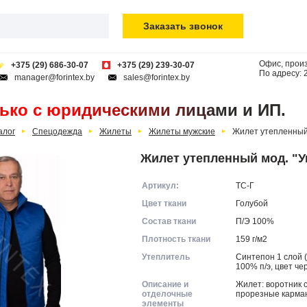
Заказать звонок
Офис, произ
+375 (29) 686-30-07
+375 (29) 239-30-07
По адресу:
manager@forintex.by
sales@forintex.by
ько с юридическими лицами и ИП.
алог
Спецодежда
Жилеты
Жилеты мужские
Жилет утепленный 
Жилет утепленный мод. "У
Артикул:
ТС-Г
Цвет ткани
Голубой
Состав ткани
П/Э 100%
Плотность ткани
159 г/м2
Утеплитель
Синтепон 1 слой (п
100% п/э, цвет ч
Описание и
Жилет: воротник с
отделочные
прорезные карма
элементы