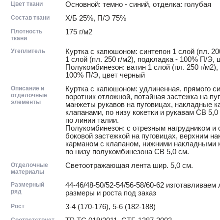
Цвет ткани
Основной: темно - синий, отделка: голубая
Состав ткани
Х/Б 25%, П/Э 75%
Плотность
175 г/м2
ткани
Утеплитель
Куртка с капюшоном: синтепон 1 слой (пл. 200
1 слой (пл. 250 г/м2), подкладка - 100% П/Э, 
Полукомбинезон: ватин 1 слой (пл. 250 г/м2),
100% П/Э, цвет черный
Описание и
Куртка с капюшоном: удлиненная, прямого си
отделочные
воротник отложной, потайная застежка на пу
элементы
манжеты рукавов на пуговицах, накладные к
клапанами, по низу кокетки и рукавам СВ 5,0 
по линии талии.
Полукомбинезон: с отрезным нагрудником и 
боковой застежкой на пуговицах, верхним н
карманом с клапаном, нижними накладными 
по низу полукомбинезона СВ 5,0 см.
Отделочные
Светоотражающая лента шир. 5,0 см.
материалы
Размерный
44-46/48-50/52-54/56-58/60-62 изготавливае
ряд
размеры и роста под заказ
Рост
3-4 (170-176), 5-6 (182-188)
Соответствует