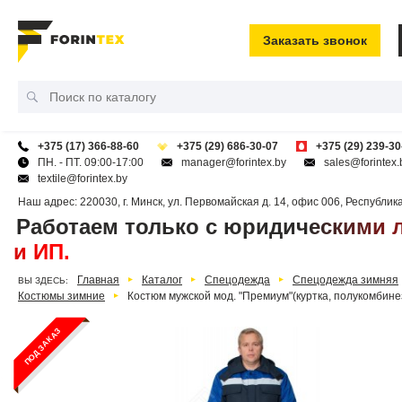
Заказать звонок
+375 (17) 366-88-60
+375 (29) 686-30-07
+375 (29) 239-30
ПН. - ПТ. 09:00-17:00
manager@forintex.by
sales@forintex.
textile@forintex.by
Наш адрес:
220030
,
г. Минск
,
ул. Первомайская д. 14, офис 006
,
Республик
Работаем только с юридическими 
и ИП.
Главная
Каталог
Спецодежда
Спецодежда зимняя
ВЫ ЗДЕСЬ:
Костюмы зимние
Костюм мужской мод. "Премиум"(куртка, полукомбине
ПОД ЗАКАЗ