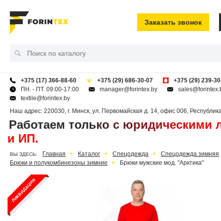
Заказать звонок
+375 (17) 366-88-60
+375 (29) 686-30-07
+375 (29) 239-30
ПН. - ПТ. 09:00-17:00
manager@forintex.by
sales@forintex.
textile@forintex.by
Наш адрес:
220030
,
г. Минск
,
ул. Первомайская д. 14, офис 006
,
Республик
Работаем только с юридическими 
и ИП.
Главная
Каталог
Спецодежда
Спецодежда зимняя
ВЫ ЗДЕСЬ:
Брюки и полукомбинезоны зимние
Брюки мужские мод. "Арктика"
ЛИКВИДАЦИЯ