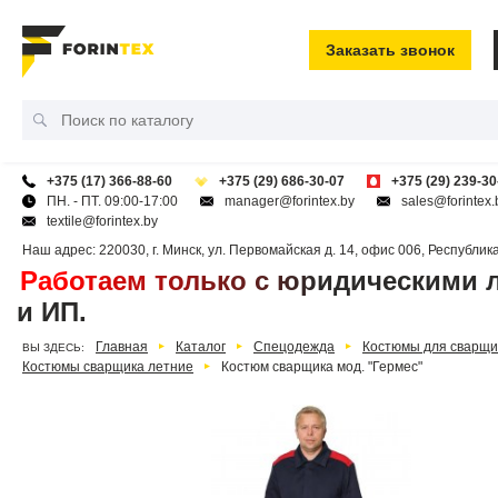
Заказать звонок
+375 (17) 366-88-60
+375 (29) 686-30-07
+375 (29) 239-30
ПН. - ПТ. 09:00-17:00
manager@forintex.by
sales@forintex.
textile@forintex.by
Наш адрес:
220030
,
г. Минск
,
ул. Первомайская д. 14, офис 006
,
Республик
Работаем только с юридическими 
и ИП.
Главная
Каталог
Спецодежда
Костюмы для сварщи
ВЫ ЗДЕСЬ:
Костюмы сварщика летние
Костюм сварщика мод. "Гермес"