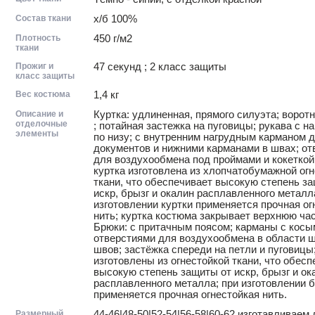
Состав ткани
х/б 100%
Плотность
450 г/м2
ткани
Прожиг и
47 секунд ; 2 класс защиты
класс защиты
Вес костюма
1,4 кг
Описание и
Куртка: удлиненная, прямого силуэта; ворот
отделочные
; потайная застежка на пуговицы; рукава с 
элементы
по низу; с внутренним нагрудным карманом 
документов и нижними карманами в швах; от
для воздухообмена под проймами и кокеткой
куртка изготовлена из хлопчатобумажной ог
ткани, что обеспечивает высокую степень з
искр, брызг и окалин расплавленного металл
изготовлении куртки применяется прочная ог
нить; куртка костюма закрывает верхнюю час
Брюки: с притачным поясом; карманы с косы
отверстиями для воздухообмена в области 
швов; застёжка спереди на петли и пуговицы
изготовлены из огнестойкой ткани, что обесп
высокую степень защиты от искр, брызг и ок
расплавленного металла; при изготовлении 
применяется прочная огнестойкая нить.
Размерный
44-46|48-50|52-54|56-58|60-62 изготавливае