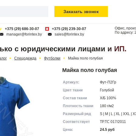
Заказать звонок
Офис, произ
+375 (29) 686-30-07
+375 (29) 239-30-07
По адресу:
manager@forintex.by
sales@forintex.by
ько с юридическими лицами и ИП.
алог
Спецодежда
Футболки
Майка поло голубая
Майка поло голубая
Артикул:
Фут-П2Гр
Цвет ткани
Голубой
Состав ткани
Х/Б 100%
Плотность ткани
180 г/м2
Размерный ряд
S | M | L | XL | XXL | 
Соответствует
ТР.ТС 017/2011
Цена:
24.5
руб