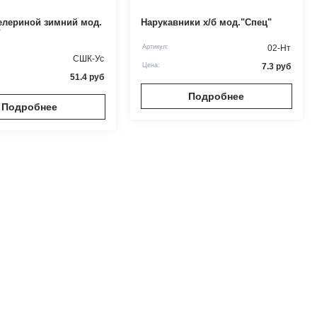
елериной зимний мод.
Нарукавники х/б мод."Спец"
"
Артикул:
02-Нт
СШК-Ус
Цена:
7.3
руб
51.4
руб
Подробнее
Подробнее