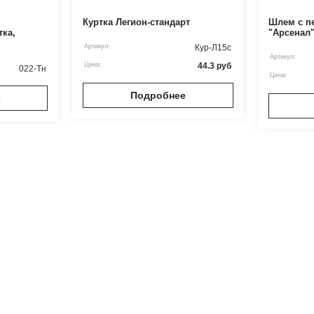
Куртка Легион-стандарт
Шлем с п
тка,
"Арсенал
Артикул:
Кур-Л15с
Артикул:
Цена:
44.3
руб
022-Тн
Цена:
Подробнее
е