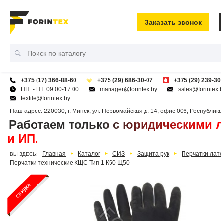
Заказать звонок
+375 (17) 366-88-60
+375 (29) 686-30-07
+375 (29) 239-30
ПН. - ПТ. 09:00-17:00
manager@forintex.by
sales@forintex.
textile@forintex.by
Наш адрес:
220030
,
г. Минск
,
ул. Первомайская д. 14, офис 006
,
Республик
Работаем только с юридическими 
и ИП.
Главная
Каталог
СИЗ
Защита рук
Перчатки лат
ВЫ ЗДЕСЬ:
Перчатки технические КЩС Тип 1 К50 Щ50
СКИДКА