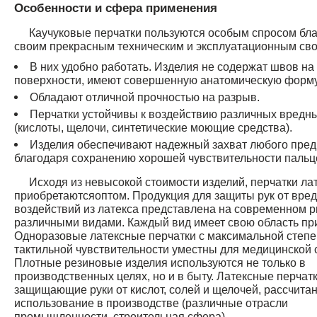
Особенности и сфера применения
Каучуковые перчатки пользуются особым спросом бл
своим прекрасным техническим и эксплуатационным сво
В них удобно работать. Изделия не содержат швов на
поверхности, имеют совершенную анатомическую форму
Обладают отличной прочностью на разрыв.
Перчатки устойчивы к воздействию различных вредн
(кислоты, щелочи, синтетические моющие средства).
Изделия обеспечивают надежный захват любого пре
благодаря сохранению хорошей чувствительности пальц
Исходя из невысокой стоимости изделий, перчатки ла
приобретаютсяоптом. Продукция для защиты рук от вре
воздействий из латекса представлена на современном 
различными видами. Каждый вид имеет свою область пр
Одноразовые латексные перчатки с максимальной степ
тактильной чувствительности уместны для медицинской
Плотные резиновые изделия используются не только в
производственных целях, но и в быту. Латексные перчат
защищающие руки от кислот, солей и щелочей, рассчита
использование в производстве (различные отрасли
промышленности, строительная сфера).