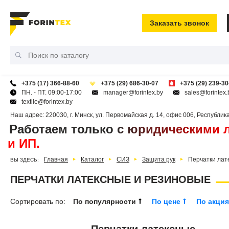
Заказать звонок
+375 (17) 366-88-60
+375 (29) 686-30-07
+375 (29) 239-30
ПН. - ПТ. 09:00-17:00
manager@forintex.by
sales@forintex.
textile@forintex.by
Наш адрес:
220030
,
г. Минск
,
ул. Первомайская д. 14, офис 006
,
Республик
Работаем только с юридическими 
и ИП.
Главная
Каталог
СИЗ
Защита рук
Перчатки лат
ВЫ ЗДЕСЬ:
ПЕРЧАТКИ ЛАТЕКСНЫЕ И РЕЗИНОВЫЕ
Сортировать по:
По популярности
По цене
По акци