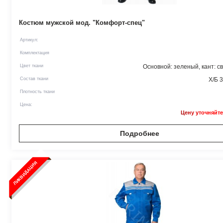
Костюм мужской мод. "Комфорт-спец"
Артикул:
Комплектация
Цвет ткани
Основной: зеленый, кант: с
Состав ткани
Х/Б 
Плотность ткани
Цена:
Цену уточняйте
Подробнее
ЛИКВИДАЦИЯ
ПОД ЗАКАЗ