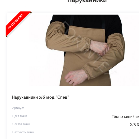
Нарукавники
РАСПРОДАЖА
Нарукавники х/б мод."Спец"
Артикул:
Цвет ткани
Тёмно-синий и
Состав ткани
Х/Б 
Плотность ткани